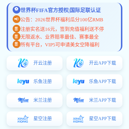
北京与上海G4对决名单揭晓曾
凡博出战阿隆德斯回归张镇麟
王哲林齐上阵
2026-06-14 01:29
27 次阅读
首页
/
体育头条