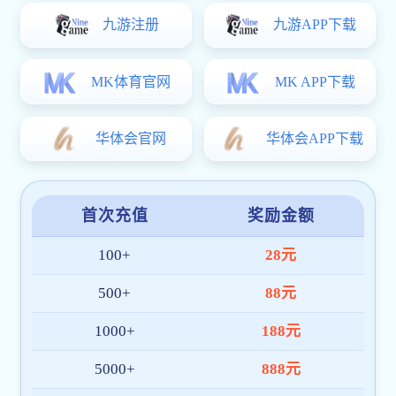
本文将围绕北京与上海G4对决的最新名单展开详细分
析。此次比赛备受关注，曾凡博的出战、阿隆德斯的
回归以及张镇麟和王哲林的齐上阵，为这场对决增添
了不少看点。文章将从四个方面逐一阐述这些球员的
重要性和他们在比赛中可能发挥的作用，包括曾凡博
的表现、阿隆德斯的复出影响、张镇麟与王哲林的组
合，以及双方球队整体实力对比。通过细致解析，希
望能够为读者提供更加全面和深入的理解。
1、曾凡博的重要角色
曾凡博作为年轻才俊，一直以来都是球队的重要资
产。他在本赛季中的表现可圈可点，尤其是在进攻端