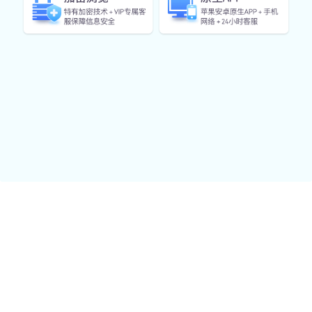
阿隆德斯作为经验丰富的老将，其回归无疑为球队注
入了一剂强心针。他在场上的领导能力和丰富的大赛
经验，对于提高球队士气以及稳定团队阵形具有重要
意义。在面对强敌上海队时，阿隆德斯能够提供更多
战术选择，提高球队应变能力。
同时，阿隆德斯擅长组织进攻，不仅能够提升全队配
合默契度，还能有效拉开空间，为其他得分手创造机
会。在过去几场比赛中，北京队在进攻端显得有些乏
力，他的回归能否解决这一问题，将成为决定比赛胜
负的一大关键因素。
当然，恢复状态也是阿隆德斯需要面临的一大挑战。
如果他能够快速适应并找回最佳状态，那么他无疑会
成为北京队赢得G4对决的重要保障。而他的存在也将