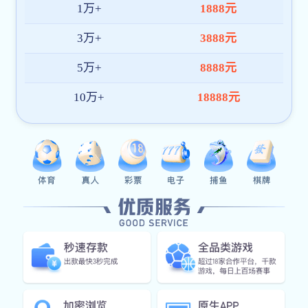
展现出了极强的实力。对于即将到来的G4对决，他能
否继续保持这样的状态，将直接影响到北京队在比赛
中的表现。
此外，曾凡博具备出色的运动能力和敏锐的篮球嗅
觉，这使得他在关键时刻能够把握住机会。在季后赛
这样高压环境下，他若能发挥正常水平，将为球队注
入新的活力，成为改变局势的一把利器。
更值得一提的是，作为年轻球员，他不仅肩负着个人
成长的使命，更是承载着整个球队未来发展的希望。
因此，在G4对决中，观众们可以期待他的精彩表现，
并期待他能带领北京队向胜利迈进。
2、阿隆德斯回归后的影响