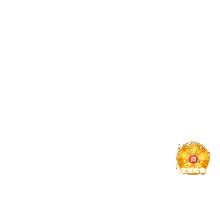
击，通过急促节奏给对手造成困扰。在这种情况下，
北京如果想要占据主动，就必须做好防守准备，以限
制上海快攻频率，同时寻找反击机会来打乱对方节
奏。
因此，两支球队之间不仅有着个体明星球员间的较
量，更是整体战术体系和执行力上的斗争。在激烈竞
争中，看似微小的问题或许都会导致最终结果发生巨
大变化，因此每个细节都显得至关重要。谁能更好地
调整策略，把握机会，将决定最终胜负走向。
总结：
CBA季后赛如火如荼进行，北京与上海G4对决名单揭
晓，无疑让广大篮球迷充满期待。随着曾凡博出战消