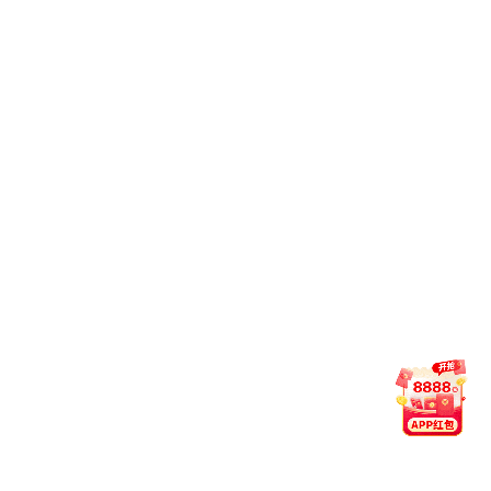
延伸阅读
罗马诺透露帕斯未来悬而未决科莫与皇马