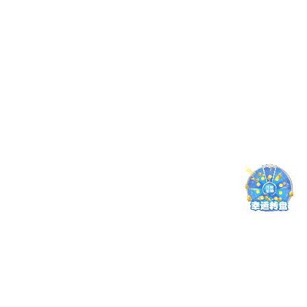
知名音乐人或者网红参与，也是提升赛事观赏体验的
一种有效手段。
总之，多特蒙德若想借助此次事件提升品牌价值，就
必须把握住这个机会，从而走向更广阔的发展空间，
并巩固在全球足坛中的地位。
总结：
综上所述，多特蒙德通过官推调侃马竞和巴萨，以及
吉祥物EMMA宣布留队，引发了广泛关注。这一系列
动作不仅展示了他们独具一格的幽默感，也进一步强
化了他们在球迷心中的地位。在今天这个信息传播快
速且丰富的平台环境下，与粉丝保持良好互动显得尤
为重要，而这些策略无疑将推动多特蒙德国脚前行的