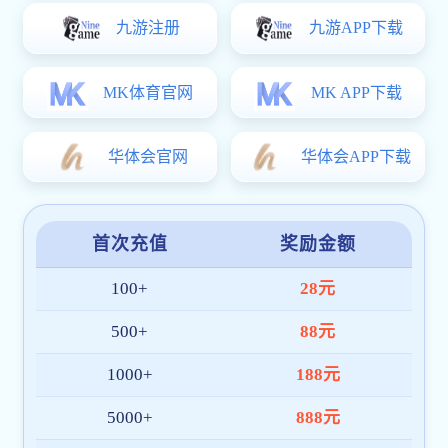
近期，多特蒙德的官方推特账号引发了广泛关注，因
其调侃了马德里竞技和巴萨的举动。这一事件不仅显
示了足球界的幽默感，也反映出各大俱乐部间的竞争
与互动。此外，多特蒙德吉祥物EMMA宣布留队的消
息也成为了热议的话题，球迷们纷纷对此表示支持与
期待。本文将从多特蒙德官推调侃、吉祥物EMMA留
队、球迷反应及未来展望四个方面进行详细阐述，为
读者呈现这一趣事背后的深意。
1、多特蒙德官推调侃
多特蒙德在社交媒体上的幽默表现一直以来都是球迷
们津津乐道的话题。最近，他们通过官方推特发布了