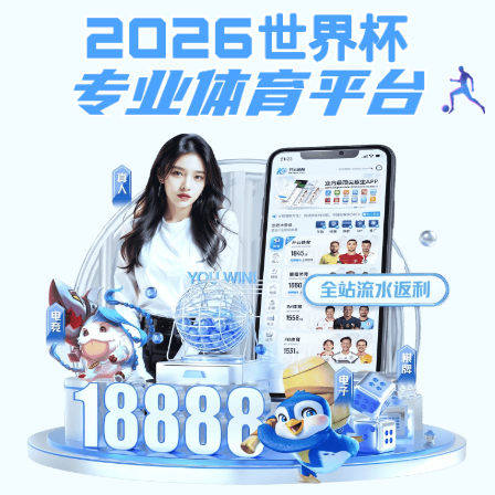
注册入口
星空体育
APP与网页版入口｜
畅享全球体育赛事与数据服务
欢迎访问
星空体育
，提供全面覆盖足球、篮
球、电竞等项目的赛事资讯与数据内容， 支持
APP下载
与
网页使用
，每日同步更新千场比
赛，聚焦热门体育内容， 助您轻松获取赛事动
态，掌握比赛节奏。
手机App
网页版