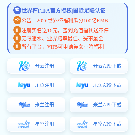
多特蒙德官推调侃马竞巴萨吉
祥物EMMA宣布留队引发热议
2026-06-12 01:00
34 次阅读
首页
/
体育头条